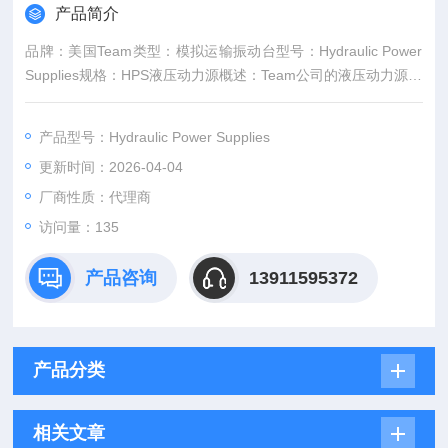
产品简介
品牌：美国Team类型：模拟运输振动台型号：Hydraulic Power
Supplies规格：HPS液压动力源概述：Team公司的液压动力源专
为与我们的组件一起使用或与其他公司制造的组件集成而设计。
我们的每个液压动力源都配备有集成式热交换器，高低压互锁装
产品型号：Hydraulic Power Supplies
置，以确保安全启动和可靠运行；伺服液压系统需要多层过滤；
更新时间：2026-04-04
以及健康监测传感器，可识别温度，压力和过滤条件。
厂商性质：代理商
访问量：135
产品咨询
13911595372
产品分类
相关文章