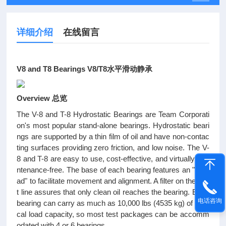
详细介绍
在线留言
V8 and T8 Bearings V8/T8水平滑动静承
Overview
总览
The V-8 and T-8 Hydrostatic Bearings are Team Corporati
on's most popular stand-alone bearings. Hydrostatic beari
ngs are supported by a thin film of oil and have non-contac
ting surfaces providing zero friction, and low noise. The V-
8 and T-8 are easy to use, cost-effective, and virtually mai
ntenance-free. The base of each bearing features an "air p
ad" to facilitate movement and alignment. A filter on the inle
t line assures that only clean oil reaches the bearing. Each
电话咨询
bearing can carry as much as 10,000 lbs (4535 kg) of verti
cal load capacity, so most test packages can be accomm
odated with 4 or 6 bearings.