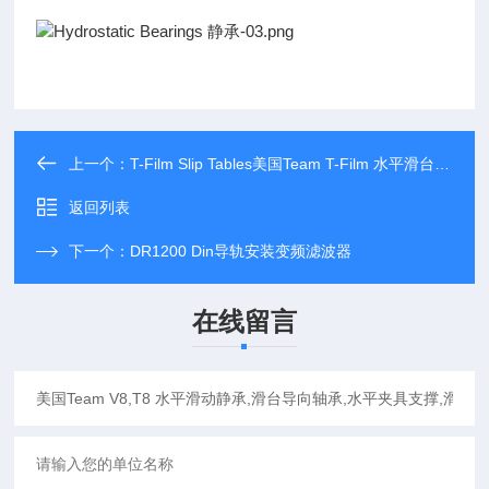
上一个：
T-Film Slip Tables美国Team T-Film 水平滑台,静液承滑台,*高倾覆力矩滑台,适合大柜体振动测试,卫星振动测试,高CG值振动测试,符合MIL-STD标准测试(进口 Team)
返回列表
下一个：
DR1200 Din导轨安装变频滤波器
在线留言