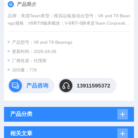
产品简介
品牌：美国Team类型：模拟运输振动台型号：V8 and T8 Beari
ngs规格：V8和T8轴承概述：V-8和T-8静承是Team Corporation
公司*受欢迎的独立轴承。静承由油膜支撑，并具有非接触表面，
可提供零摩擦和低噪音。V-8和T-8易于使用，具有成本效益且几
产品型号：V8 and T8 Bearings
乎无需维护。每个轴承的底部都有一个气垫，以方便移动和对
更新时间：2026-04-05
齐。进口管路上的过滤器可确保只有干净的油才能到达轴承。每
个轴......
厂商性质：代理商
访问量：778
产品咨询
13911595372
产品分类
相关文章