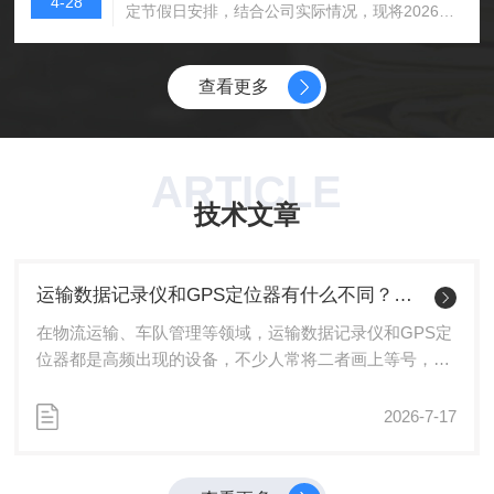
4-28
定节假日安排，结合公司实际情况，现将2026
核心领域展开深度探讨。作为业内前沿技术交
年“五一”劳动节放假安排通知如下:一、放假时间
流、行业趋势探索、优质资源对接的重要国际平
2026年5月1日(星期五)至2026年5月5日(星期
台，大会持续助力全球包装产业迭代升级。本届
二)，放假调休共计5天。2026年5月9日(星期六)
IAPRI世界包装大会如期启幕，美国Lansm...
查看更多
正常上班。二、温馨提示对新老客户:放假期间，
我司将暂停订单处理、物流发货等服务，5月6日
起恢复正常;如有紧急事宜，可通过邮箱留言，我
们将在复工后及时处理;感谢您一直以来的支持与
ARTICLE
信任，敬请提前做好业务安排。公司内部安排:请
技术文章
各部门妥善完成节前工...
运输数据记录仪和GPS定位器有什么不同？别再混淆
在物流运输、车队管理等领域，运输数据记录仪和GPS定
位器都是高频出现的设备，不少人常将二者画上等号，甚
至在实际选型时陷入误区。然而，二者的核心定位、功能
边界和应用场景存在本质差异，混淆使用不仅无法满足实
2026-7-17
际需求，还可能造成管理漏洞与成本浪费。厘清二者的区
别，是精准赋能运输管理的关键前提。一、核心定位：一
个是“数据管家”，一个是“位置向导”运输数据记录仪的核心