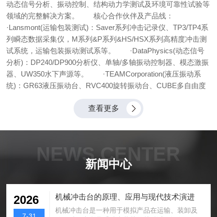
动态信号分析、振动控制、结构动力学测试及环境可靠性试验等
领域的完整解决方案。 核心合作伙伴及产品线：
·Lansmont(运输包装测试)：Saver系列冲击记录仪、TP3/TP4系
列瞬态数据采集仪，M系列&P系列&HS/HSX系列高精度冲击测
试系统，运输包装振动测试系等。 ·DataPhysics(动态信号
分析)：DP240/DP900分析仪、单轴/多轴振动控制器、模态激振
器、UW350水下声源等。 ·TEAMCorporation(液压振动系
统)：GR63液压振动台、RVC400旋转振动台、CUBE多自由度
系统等。 ·高低温，温湿度，快速温变，热流仪以及大型步
查看更多
入式试验箱等
NEWS CENTER
新闻中心
机械冲击台的原理、应用与现代技术演进
2026
机械冲击台是一种用于模拟产品在运输、装卸及
7-31