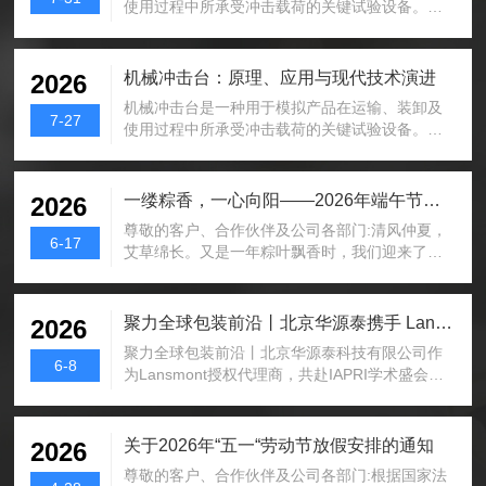
使用过程中所承受冲击载荷的关键试验设备。它
通过可控的冲击脉冲，考核各类产品和材料的机
械环境适应性与结构完好性，是保障产品质量与
可靠性的重要技术手段。工作原理与核心构成：
机械冲击台：原理、应用与现代技术演进
2026
大多数现代机械冲击台采用跌落式工作原理。测
机械冲击台是一种用于模拟产品在运输、装卸及
试时，装有试件的工作台通过气动或液压机构提
7-27
使用过程中所承受冲击载荷的关键试验设备。它
升至预设高度，随后自由跌落，与基座上的冲击
通过可控的冲击脉冲，考核各类产品和材料的机
波形发生器(通常由缓冲垫、波形垫等组成)发生碰
械环境适应性与结构完好性，是保障产品质量与
撞，从而产生冲击加速度。整个过程需精确控
可靠性的重要技术手段。工作原理与核心构成：
一缕粽香，一心向阳——2026年端午节放假通知
2026
制。设备通常包含以下几个核心部分：工作台与
大多数现代机械冲击台采用跌落式工作原理。测
导向机构：用于固...
尊敬的客户、合作伙伴及公司各部门:清风仲夏，
试时，装有试件的工作台通过气动或液压机构提
6-17
艾草绵长。又是一年粽叶飘香时，我们迎来了意
升至预设高度，随后自由跌落，与基座上的冲击
蕴悠长的端午佳节。为让大家舒缓工作疲惫，尽
波形发生器(通常由缓冲垫、波形垫等组成)发生碰
享节日闲适时光，根据国家法定节假日安排，结
撞，从而产生冲击加速度。整个过程需精确控
合公司实际情况，现将2026年端午节放假安排告
聚力全球包装前沿丨北京华源泰携手 Lansmont ，共赴 IAPRI 学术盛会
2026
制。设备通常包含以下几个核心部分：工作台与
知如下：‌一、放假安排‌6月19日（周五）—6月21
导向机构：用于固...
聚力全球包装前沿丨北京华源泰科技有限公司作
日（周日），共计3天。6月22日（周一）恢复正
6-8
为Lansmont授权代理商，共赴IAPRI学术盛会
常工作。‌二、‌注意事项‌工作安排‌：请各部门在放
IAPRI世界包装大会是全球包装领域颇具影响力的
假前妥善安排好各项工作，确保业务正常运转。
学术盛会，每八年举办一届，在行业内拥有较高
如有紧急事务需处理，请提前与相关负责人沟
影响力。大会汇聚全球各地包装科研机构、行业
关于2026年“五一“劳动节放假安排的通知
2026
通。安全检查‌：放假离开公司前，请...
专家、高校学者及优质头部企业，围绕包装新材
尊敬的客户、合作伙伴及公司各部门:根据国家法
料、防护测试技术、物流安全、绿色创新等多个