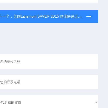
下一个：
美国Lansmont SAVER 3D15 物流快递运输环境记录仪,海洋海运运输低频振动记录,振动路谱生成,游乐园的游乐设施、航空航天飞行测试、铁路车辆耦合冲击,以及车辆碰撞测试(进口 兰斯蒙特)