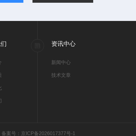
我们
资讯中心
介
新闻中心
质
技术文章
化
们
有
备案号：京ICP备2026017377号-1