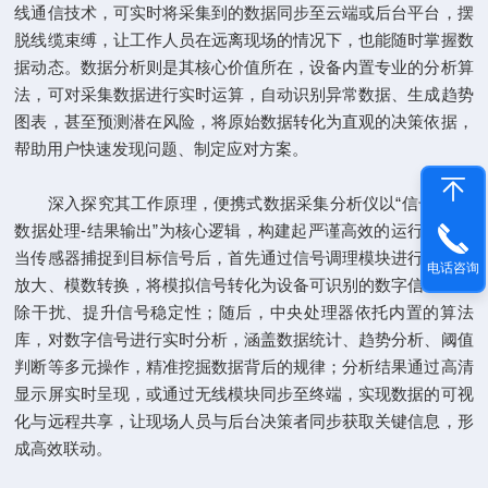
线通信技术，可实时将采集到的数据同步至云端或后台平台，摆
脱线缆束缚，让工作人员在远离现场的情况下，也能随时掌握数
据动态。数据分析则是其核心价值所在，设备内置专业的分析算
法，可对采集数据进行实时运算，自动识别异常数据、生成趋势
图表，甚至预测潜在风险，将原始数据转化为直观的决策依据，
帮助用户快速发现问题、制定应对方案。
深入探究其工作原理，便携式数据采集分析仪以“信号转换-
数据处理-结果输出”为核心逻辑，构建起严谨高效的运行体系。
当传感器捕捉到目标信号后，首先通过信号调理模块进行滤波、
电话咨询
放大、模数转换，将模拟信号转化为设备可识别的数字信号，消
除干扰、提升信号稳定性；随后，中央处理器依托内置的算法
库，对数字信号进行实时分析，涵盖数据统计、趋势分析、阈值
判断等多元操作，精准挖掘数据背后的规律；分析结果通过高清
显示屏实时呈现，或通过无线模块同步至终端，实现数据的可视
化与远程共享，让现场人员与后台决策者同步获取关键信息，形
成高效联动。