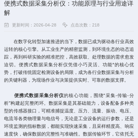
便携式数据采集分析仪：功能原理与行业用途详
解
更新时间：2026-04-28
点击次数：218
在数字化转型加速推进的当下，数据已成为驱动各行业高效
运转的核心引擎。从工业生产的精密监测，到环境生态的动态追
踪，再到科研实验的精准把控，高效获取、处理数据的需求愈发
迫切。便携式数据采集分析仪凭借小巧灵活、功能*的核心优
势，打破传统固定检测设备的局限，成为各行业数据采集与分析
的关键利器，为现场作业与决策提供实时、可靠的数据支撑。
便携式数据采集分析仪
的核心功能，围绕“采集-传输-分
析”构建起完整闭环。数据采集是其基础能力，设备配备多种类
型的传感器接口，可精准捕捉温度、压力、流量、振动、电压、
电流等各类物理量与电信号，无论是工业设备的运行参数，还是
环境监测的指标数据，都能实现快速采集，且采样精度高、响应
速度快，确保数据的完整性与准确性。数据传输环节，它依托无