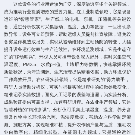
这款设备的行业用途较为广泛，深度渗透至多个关键领域，
成为推动行业提质增效的重要力量。在工业制造领域，它是设备
运维的“智慧管家”。生产线上的电机、泵机、压缩机等关键设
备，通过分析仪实时采集振动、温度、压力等数据，一旦出现参
数异常，设备可立即预警，帮助运维人员提前排查故障，避免设
备突发停机造成损失，实现从被动维修到主动预防的转变，大幅
提升设备运行效率与生产连续性。在环境监测领域，它是生态守
护的“移动哨兵”。环保人员可携带设备深入野外，实时采集空气
温湿度、PM2.5、水质pH值、土壤肥力等数据，快速掌握环境
质量状况，为污染溯源、生态治理提供精准依据，助力环境保护
工作高效开展。在科研实验领域，它是精准研究的“得力助手”。
科研人员借助分析仪，可实时捕捉实验过程中的细微参数变化，
精准记录实验数据，避免人工记录的误差与遗漏，为实验分析、
成果验证提供可靠支撑，加速科研进程。在农业生产领域，它是
智慧种植的“精准参谋”。分析仪可采集土壤湿度、温度、养分含
量及作物生长环境的光照、温湿度数据，帮助农户科学制定灌
溉、施肥方案，实现精准种植，提升农作物产量与品质，推动农
业向数字化、精细化转型。在能源电力领域，它是巡检运维