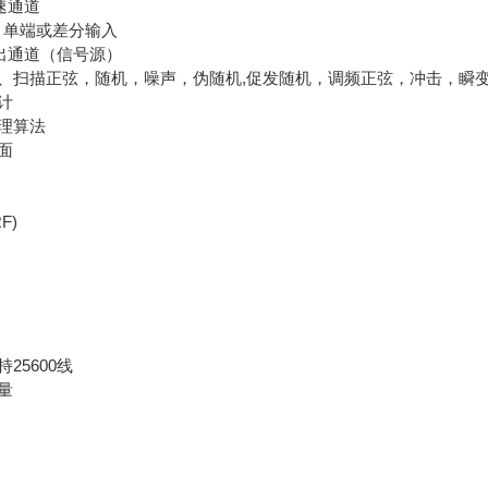
速通道
合，单端或差分输入
输出通道（信号源）
、扫描正弦，随机，噪声，伪随机,促发随机，调频正弦，冲击，瞬
计
理算法
面
F)
25600线
量