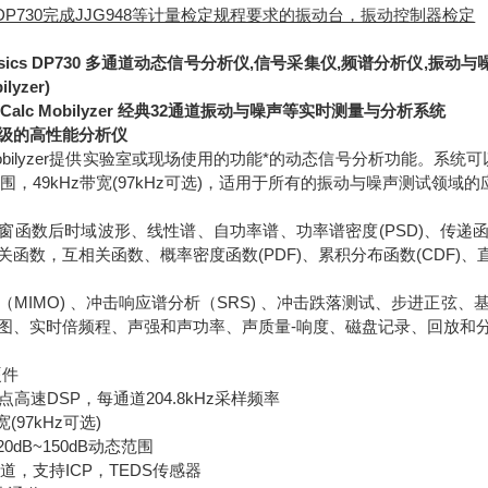
DP730完成JJG948等计量检定规程要求的振动台，振动控制器检定‍
hysics DP730 多通道动态信号分析仪,信号采集仪,频谱分析仪,振动
ilyzer)
gnalCalc Mobilyzer 经典32通道振动与噪声等实时测量与分析系统
级的高性能分析仪
alc Mobilyzer提供实验室或现场使用的功能*的动态信号分析功能。
态范围，49kHz带宽(97kHz可选)，适用于所有的振动与噪声测试领域
窗函数后时域波形、线性谱、自功率谱、功率谱密度(PSD)、传递函
函数，互相关函数、概率密度函数(PDF)、累积分布函数(CDF)、直方图
（MIMO) 、冲击响应谱分析（SRS) 、冲击跌落测试、步进正
图、实时倍频程、声强和声功率、声质量-响度、磁盘记录、回放和分
硬件
点高速DSP，每通道204.8kHz采样频率
宽(97kHz可选)
120dB~150dB动态范围
通道，支持ICP，TEDS传感器