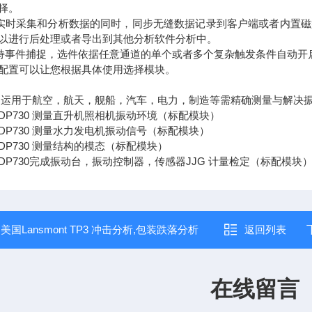
择。
Calc在实时采集和分析数据的同时，同步无缝数据记录到客户端或者
以进行后处理或者导出到其他分析软件分析中。
Calc支持事件捕捉，选件依据任意通道的单个或者多个复杂触发条件自动
配置可以让您根据具体使用选择模块。
zer广泛运用于航空，航天，舰船，汽车，电力，制造等需精确测量与解
DP730 测量直升机照相机振动环境（标配模块）
DP730 测量水力发电机振动信号（标配模块）
DP730 测量结构的模态（标配模块）
DP730完成振动台，振动控制器，传感器JJG 计量检定（标配模块
：
美国Lansmont TP3 冲击分析,包装跌落分析
返回列表
在线留言