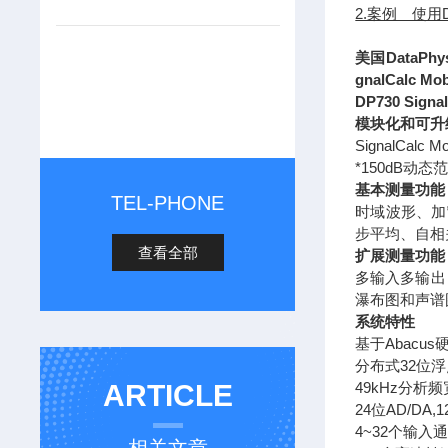
2.案例 使用
美国DataP
gnalCalc Mob
DP730 Si
模块化和可升
SignalC
*150dB动
基本测量功能
TEL-PHONE
时域波形、加
步平均、自相关
查看全部
扩展测量功能
多输入多输出
瀑布图和声谱
系统特性
基于Abacus
分布式32位浮
ARTICLE
49kHz分析频
24位AD/DA,
4~32个输入