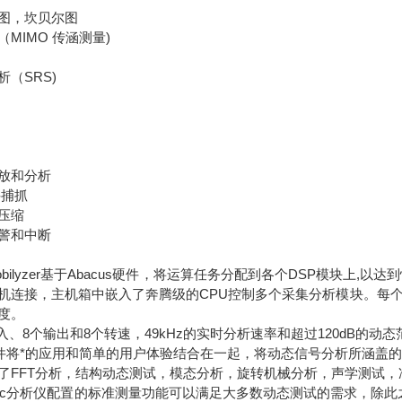
图，坎贝尔图
MIMO 传涵测量)
（SRS)
放和分析
件捕抓
压缩
警和中断
lc Mobilyzer基于Abacus硬件，将运算任务分配到各个DSP模块上
机连接，主机箱中嵌入了奔腾级的CPU控制多个采集分析模块。每个
度。
输入、8个输出和8个转速，49kHz的实时分析速率和超过120dB的动态
Calc软件将*的应用和简单的用户体验结合在一起，将动态信号分析所
了FFT分析，结构动态测试，模态分析，旋转机械分析，声学测试
alCalc分析仪配置的标准测量功能可以满足大多数动态测试的需求，除