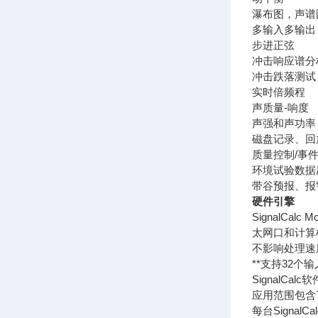
瀑布图，声谱
多输入多输出（
步进正弦
冲击响应谱分析
冲击跌落测试
实时倍频程
声质量-响度
声强和声功率
磁盘记录、回
质量控制/事
环境试验数据
带谷预报、报
硬件引擎
SignalCa
太网口和计算
不影响处理速
**支持32个
Signal
应用范围包含
每台Sign