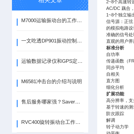
相关文章
2~8个高速转
AC/DC 藕
1~8个独立
M7000运输振动台的工作原理是怎样的？
信号源：正弦
的模拟电路设
准确的信号处
一文吃透DP901振动控制器核心原理与优势
直观的用户界
标准分析
自功率
运输数据记录仪和GPS定位器有什么不同？别再混淆
传递函数（FR
同步平均
自相关
直方图
M6581冲击台的介绍与说明
细化分析
扩展功能
高分辨率，支持
售后服务哪家强？Saver运输数据记录仪企业服务力测评
基于转速的测
阶次跟踪
解调
RVC400旋转振动台工作原理解析，满足多维度力学环境模拟测试
转子动力学
动平衡