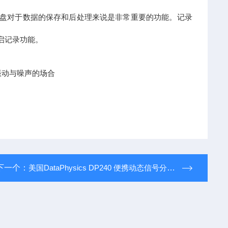
内置磁盘对于数据的保存和后处理来说是非常重要的功能。记录
开启记录功能。
决振动与噪声的场合
）
下一个：
美国DataPhysics DP240 便携动态信号分析仪