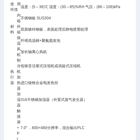
使用
温度：(5～36)℃ 湿度：(30～85)%RH 气压：(86～106)kPa
环境
内
不锈钢板 SUS304
箱
材
外
双面镀锌钢板，表面处理后静电喷塑处理
料
箱
保
纤维高温棉+聚氨脂发泡
温
风
加长轴离心风机
机
制
冷
低噪音活塞式压缩机或涡旋式压缩机
执
机
行
加
器
热
进口镍铬合金电发热丝
器
加
湿
316不锈钢加湿器（外置式蒸气发生器）
器
触
摸
屏
+
7.0" ，800×480分辨率，混合输出PLC
P
L