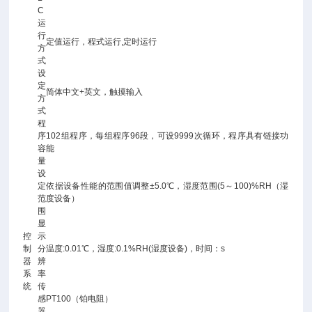
C
运
行
定值运行，程式运行,定时运行
方
式
设
定
简体中文+英文，触摸输入
方
式
程
序
102组程序，每组程序96段，可设9999次循环，程序具有链接功
容
能
量
设
定
依据设备性能的范围值调整±5.0℃，湿度范围(5～100)%RH（湿
范
度设备）
围
显
控
示
制
分
温度:0.01℃，湿度:0.1%RH(湿度设备)，时间：s
器
辨
系
率
统
传
感
PT100（铂电阻）
器