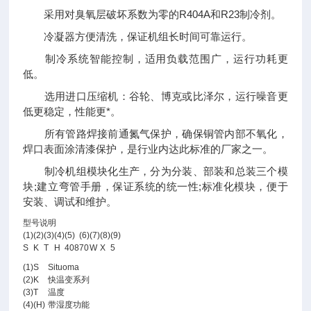
采用对臭氧层破坏系数为零的R404A和R23制冷剂。
冷凝器方便清洗，保证机组长时间可靠运行。
制冷系统智能控制，适用负载范围广，运行功耗更
低。
选用进口压缩机：谷轮、博克或比泽尔，运行噪音更
低更稳定，性能更*。
所有管路焊接前通氮气保护，确保铜管内部不氧化，
焊口表面涂清漆保护，是行业内达此标准的厂家之一。
制冷机组模块化生产，分为分装、部装和总装三个模
块;建立弯管手册，保证系统的统一性;标准化模块，便于
安装、调试和维护。
型号说明
(1)
(2)
(3)
(4)
(5)
(6)
(7)
(8)
(9)
S
K
T
H
408
70
W
X
5
(1)
S
Situoma
(2)
K
快温变系列
(3)
T
温度
(4)
(H)
带湿度功能