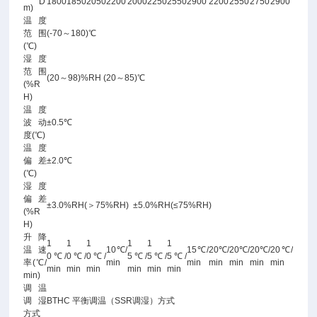
D
1800
1850
2050
2200
2000
2250
2550
2900
2200
2550
2750
2900
m)
温度
范围
(-70～180)℃
(℃)
湿度
范围
(20～98)%RH (20～85)℃
(%R
H)
温度
波动
±0.5℃
度(℃)
温度
偏差
±2.0℃
(℃)
湿度
偏差
±3.0%RH(＞75%RH) ±5.0%RH(≤75%RH)
(%R
H)
升降
1
1
1
1
1
1
温速
10℃/
15℃/
20℃/
20℃/
20℃/
20℃/
0℃/
0℃/
0℃/
5℃/
5℃/
5℃/
率(℃/
min
min
min
min
min
min
min
min
min
min
min
min
min)
调温
调湿
BTHC 平衡调温（SSR调湿）方式
方式