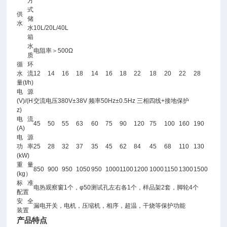
方
式
供
储
水
水
10L/20L/40L
箱
水
电阻率＞500Ω
质
循环
水流
12
14
16
18
14
16
18
22
18
20
22
28
量(t/h)
电源
(V)/(H
交流电压380V±38V 频率50Hz±0.5Hz 三相四线+接地保护
z)
电流
45
50
55
63
60
75
90
120
75
100
160
190
(A)
电源
功率
25
28
32
37
35
45
62
84
45
68
110
130
(kW)
重量
850
900
950
1050
950
1000
1100
1200
1000
1150
1300
1500
(kg）
标准
电热观察窗1个，φ50测试孔左右各1个，样品架2套，脚轮4个
配置
安全
漏电开关，电机，压缩机，相序，超温，干烧等保护功能
装置
产品特点