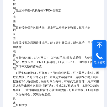
控
制
低温冷平衡+抗积分饱和PID+自整定
方
式
曲
线
具有带电保存数据功能，屏上可以滑动浏览数据，抓图功能
记
录
附
加
故障报警及原因处理提示功能：定时开关机，断电保护，用户权限
功
功能
能
通
支持RS485，LAN(网口)，GPRS(手机)等方式通讯，方便远程监
讯
控，数据采集：IBM PC兼容机，PⅡ以上CPU，128M以上内存，
电话咨询
功
简体中文版操作系统
能
1.配备USB接口，可保存3个月的曲线数据，可下载历史曲线，历
数
史数据；2.可代替记录仪，内置超大存储空间，连续24小时开机可
据
保存3个月的数据，采样时间为分钟，可替代电脑存储，用户可用
采
U盘导出历史数据(时间可选)，生成CSV格式文件；3.接PC机(选
集
购)——通过电脑监控软件记录试验数据，可显示曲线，PC机可作
为远程终端，实现远程监控。
供
水
水泵抽水