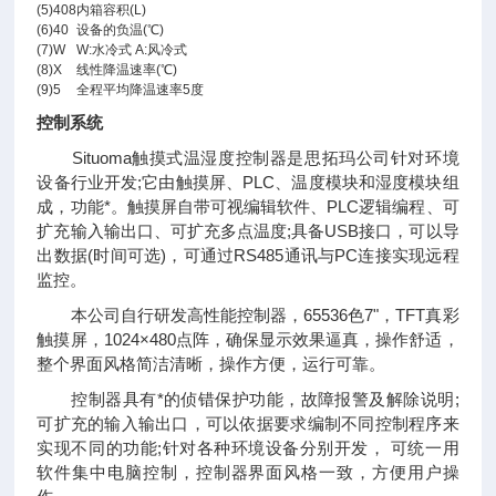
(5)
408
内箱容积(L)
(6)
40
设备的负温(℃)
(7)
W
W:水冷式 A:风冷式
(8)
X
线性降温速率(℃)
(9)
5
全程平均降温速率5度
控制系统
Situoma触摸式温湿度控制器是思拓玛公司针对环境
设备行业开发;它由触摸屏、PLC、温度模块和湿度模块组
成，功能*。触摸屏自带可视编辑软件、PLC逻辑编程、可
扩充输入输出口、可扩充多点温度;具备USB接口，可以导
出数据(时间可选)，可通过RS485通讯与PC连接实现远程
监控。
本公司自行研发高性能控制器，65536色7"，TFT真彩
触摸屏，1024×480点阵，确保显示效果逼真，操作舒适，
整个界面风格简洁清晰，操作方便，运行可靠。
控制器具有*的侦错保护功能，故障报警及解除说明;
可扩充的输入输出口，可以依据要求编制不同控制程序来
实现不同的功能;针对各种环境设备分别开发， 可统一用
软件集中电脑控制，控制器界面风格一致，方便用户操