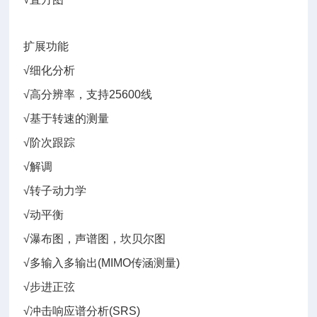
扩展功能
√细化分析
√高分辨率，支持25600线
√基于转速的测量
√阶次跟踪
√解调
√转子动力学
√动平衡
√瀑布图，声谱图，坎贝尔图
√多输入多输出(MIMO传涵测量)
√步进正弦
√冲击响应谱分析(SRS)