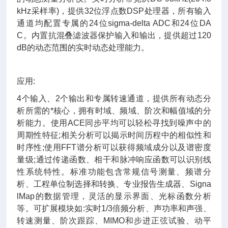
kHz采样率)，提供32位浮点数DSP处理器，所有输入
通道均配置专属的24位sigma-delta ADC和24位DA
C。内置抗混叠滤波器保护输入和输出，提供超过120
dB的动态范围的实时动态处理能力。
应用:
4个输入、2个输出和专属转速通道，提供所有动态分
析所需的*核心，拥有时域、频域、阶次和幅值域的分
析能力。使用ACE同步平均可以轻松寻找到噪声中的
周期性特征;相关分析可以揭示时间历程中的相似性和
时序性;使用FFT谱分析可以获得频域成分以及谱密度
量级;通过传递函数、相干和脉冲响应函数可以识别线
性系统特性。标准功能包含常规信号测量、频谱分
析、工程单位制选择和转换、专业报告生成器、Signa
lMap的数据管理，灵活的显示界面、光标函数分析
等。可扩展模块如:实时1/3倍频分析、声功率和声强、
转速测量、阶次跟踪、MIMO和步进正弦试验、动平