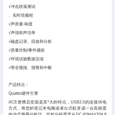
√冲击跌落测试
、实时倍频程
√声质量-响度
√声强和声功率
√磁盘记录、回放和分析
√质量控制/事件捕抓
√环境试验数据压缩
√带谷预报、报警和中断
产品特点：
Quattro硬件引擎
ACE便携且坚固是其*大的特点，USB2.0的连接供电
方式，将您的笔记本电脑或者台式机变成一台高精度
的动态测量分析仪。实时分析带宽从DC-93kHz(204.8