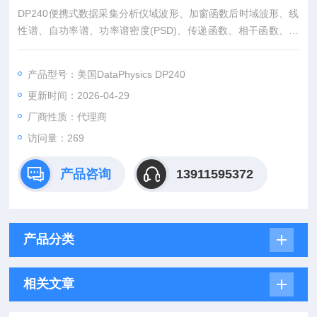
DP240便携式数据采集分析仪域波形、加窗函数后时域波形、线
性谱、自功率谱、功率谱密度(PSD)、传递函数、相干函数、脉
冲响应函数、互功率谱密度(CSD)、同步平均、自相关函数，互
相关函数、概率密度函数(PDF)、累积分布函数(CDF)、直方图
产品型号：美国DataPhysics DP240
(Histogram)，实吋细化等。
更新时间：2026-04-29
厂商性质：代理商
访问量：269
产品咨询
13911595372
产品分类
相关文章