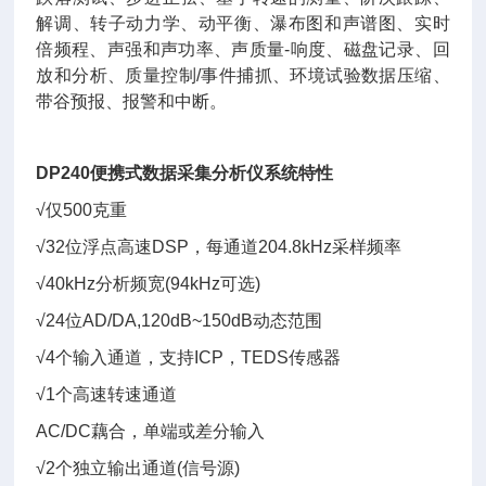
解调、转子动力学、动平衡、瀑布图和声谱图、实时
倍频程、声强和声功率、声质量-响度、磁盘记录、回
放和分析、质量控制/事件捕抓、环境试验数据压缩、
带谷预报、报警和中断。
DP240便携式数据采集分析仪
系统特性
√仅500克重
√32位浮点高速DSP，每通道204.8kHz采样频率
√40kHz分析频宽(94kHz可选)
√24位AD/DA,120dB~150dB动态范围
√4个输入通道，支持ICP，TEDS传感器
√1个高速转速通道
AC/DC藕合，单端或差分输入
√2个独立输出通道(信号源)