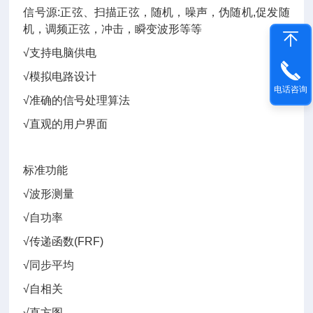
信号源:正弦、扫描正弦，随机，噪声，伪随机,促发随
机，调频正弦，冲击，瞬变波形等等
√支持电脑供电
√模拟电路设计
电话咨询
√准确的信号处理算法
√直观的用户界面
标准功能
√波形测量
√自功率
√传递函数(FRF)
√同步平均
√自相关
√直方图