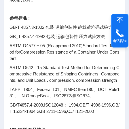
参考标准：
GB-T 4857.3-1992 包装 运输包装件 静载荷堆码试验方法
GB_T 4857.4-1992 包装 运输包装件 压力试验方法
电话咨询
ASTM D4577 − 05 (Reapproved 2010)Standard Test Meth
od forCompression Resistance of a Container Under Cons
tant
ASTM D642 - 15 Standard Test Method for Determining C
ompressive Resistance of Shipping Containers, Compone
nts, and Unit Loads , compression, compression strength
TAPPI T804、Federal 101、NMFC Item180、DOT Rule1
81、UN OrangeBook、ISO2872和ISO874。
GB/T4857.4-2008,ISO12048：1994,GB/T 4996-1996,GB/
T 15234-1994,GJB 2711-1996,CJ/T121-2000