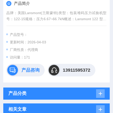
产品简介
品牌：美国Lansmont(兰斯蒙特)类型：包装堆码压力试验机型
号：122-15规格：压力6.67~66.7kN概述：Lansmont 122 型耐
压试验系统专为大型的独立包装、托盘以及组合包装的压力试验
而设计，用于进行精确、高效的试验评估。其122cm x 122cm的
产品型号：
方形压板可满足绝大多数托盘的压力试验要求，同时配备Lansm
更新时间：2026-04-03
ont 的基于Windows设计的第三代高级压力试验控制系统（T......
厂商性质：代理商
访问量：171
产品咨询
13911595372
产品分类
相关文章