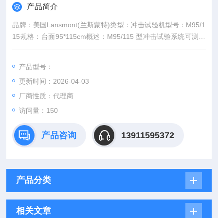
产品简介
品牌：美国Lansmont(兰斯蒙特)类型：冲击试验机型号：M95/1
15规格：台面95*115cm概述：M95/115 型冲击试验系统可测试
重达1,134 kg的试件，台面尺寸为95cm x 115cm，可用于进行
各种规格的冲击试验，半正弦*大加速度为600g。该系统以其**的
产品型号：
脉冲质量和可重复性著称，是中、大型产品冲击试验的理想选择
更新时间：2026-04-03
厂商性质：代理商
访问量：150
产品咨询
13911595372
产品分类
相关文章