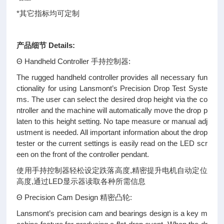
*其它指标均可定制
产品细节 Details:
Θ Handheld Controller 手持控制器:
The rugged handheld controller provides all necessary fun
ctionality for using Lansmont’s Precision Drop Test Syste
ms. The user can select the desired drop height via the co
ntroller and the machine will automatically move the drop p
laten to this height setting. No tape measure or manual adj
ustment is needed. All important information about the drop
tester or the current settings is easily read on the LED scr
een on the front of the controller pendant.
使用手持控制器轻松设定跌落高度,精密提升电机自动定位
高度,通过LED显示器读取各种所需信息
Θ Precision Cam Design 精密凸轮:
Lansmont’s precision cam and bearings design is a key m