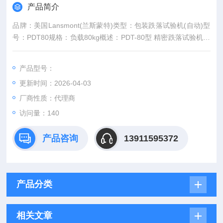
产品简介
7.5,ISO 2248,ASTM D5276(进口 兰斯蒙
品牌：美国Lansmont(兰斯蒙特)类型：包装跌落试验机(自动)型
特)
号：PDT80规格：负载80kg概述：PDT-80型 精密跌落试验机是
美国蓝氏Lansmont公司*受欢迎的高性价比跌落试验系统。其独
特设计**结合了精密导向系统与高速气动装置，以满足高精度跌
产品型号：
落试验的要求
更新时间：2026-04-03
厂商性质：代理商
访问量：140
产品咨询
13911595372
产品分类
相关文章