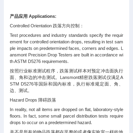
产品应用 Applications:
Controlled Orientation 跌落方向控制：
Test procedures and industry standards specify the requir
ement for controlled orientation drops, resulting in test sam
ple impacts on predetermined faces, corners and edges. L
ansmont Precision Drop Testers are built in accordance wi
th ASTM D5276 requirements.
按照行业标准测试程序，跌落测试样本对预定冲击面执行
面、角和边的冲击测试。Lansmont精密跌落测试仪满足A
STM D5276等国际和国内标准，执行标准规定面、角、
边、测试。
Hazard Drops 障碍跌落
In reality, not all items are dropped on flat, laboratory-style
floors. In fact, some small parcel distribution tests require
drops to occur on a predetermined hazard.
并不是所有的物品跌落都在平整的或者像实验室一样的地