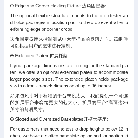
Θ Edge and Corner Holding Fixture 边角固定器:
The optional flexible structure mounts to the drop tester an
d holds packages in position prior to the drop event when p
erforming edge or corner drops.
边角固定器用来控制测试中大型样品的跌落方向。该组件
可以根据用户的需求进行定制。
Θ Extended Platen 扩展托架:
If your package dimensions are too big for the standard pla
ten, we offer an optional extended platen to accommodate
larger package sizes. The extended platen holds package
s with a front-to-back dimension of up to 36 inches.
如果包尺寸对于标准的平台来说太大，我们提供一个可选
的扩展平台来容纳更大的包大小。扩展的平台*高可达36
英寸的前后尺寸。
Θ Slotted and Oversized Baseplates开槽大基座:
For customers that need to test to drop heights below 12 in
ches, we have a slotted baseplate option and foundation ki