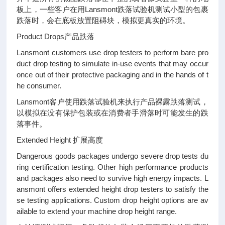
板上，一些客户在用Lansmont跌落试验机测试小型的包裹
跌落时，会在底板放置阻碍块，模拟更真实的环境。
Product Drops产品跌落
Lansmont customers use drop testers to perform bare pro
duct drop testing to simulate in-use events that may occur
once out of their protective packaging and in the hands of t
he consumer.
Lansmont客户使用跌落试验机来执行产品裸露跌落测试，
以模拟在没有保护包装或在消费者手滑落时可能发生的跌
落事件。
Extended Height 扩展高度
Dangerous goods packages undergo severe drop tests du
ring certification testing. Other high performance products
and packages also need to survive high energy impacts. L
ansmont offers extended height drop testers to satisfy the
se testing applications. Custom drop height options are av
ailable to extend your machine drop height range.